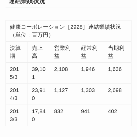
連結業績状況
健康コーポレーション［2928］連結業績状況
（単位：百万円）
決算
売上
営業利
経常利
当期利
期
高
益
益
益
201
39,10
2,108
1,946
1,636
5/3
1
201
23,91
1,127
1,303
2,698
4/3
0
201
17,84
832
941
402
3/3
0